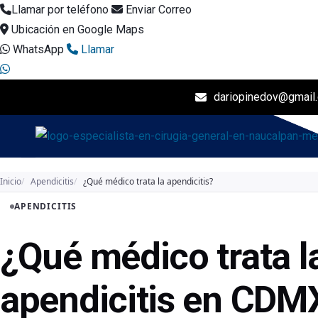
Llamar por teléfono
Enviar Correo
Ubicación en Google Maps
WhatsApp
Llamar
dariopinedov@gmail
I
Inicio
Apendicitis
¿Qué médico trata la apendicitis?
APENDICITIS
¿Qué médico trata l
apendicitis en CDM