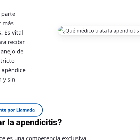
 parte
or más
. Es vital
ra recibir
manejo de
tricto
l apéndice
 y sin
nte por Llamada
r la apendicitis?
ice es una competencia exclusiva