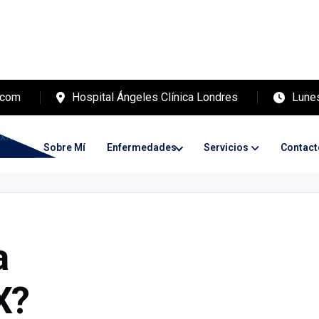
.com
Hospital Ángeles Clínica Londres
Lunes
nicio
Sobre Mí
Enfermedades
Servicios
Contact
a
X?