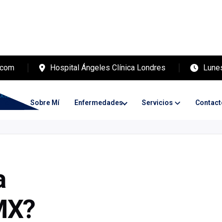
.com
Hospital Ángeles Clínica Londres
Lunes
nicio
Sobre Mí
Enfermedades
Servicios
Contact
a
DMX?