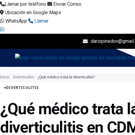
Llamar por teléfono
Enviar Correo
Ubicación en Google Maps
WhatsApp
Llamar
dariopinedov@gmail
I
Inicio
Diverticulitis
¿Qué médico trata la diverticulitis?
DIVERTICULITIS
¿Qué médico trata l
diverticulitis en C