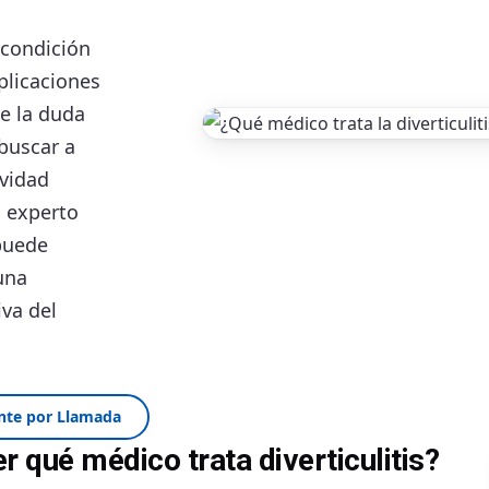
 condición
plicaciones
e la duda
buscar a
avidad
n experto
 puede
una
iva del
nte por Llamada
 qué médico trata diverticulitis?