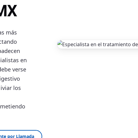
DMX
as más
ectando
 padecen
ialistas en
debe verse
igestivo
iviar los
ometiendo
nte por Llamada