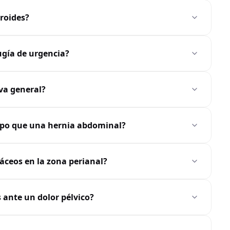
rroides?
gía de urgencia?
iva general?
mpo que una hernia abdominal?
áceos en la zona perianal?
 ante un dolor pélvico?