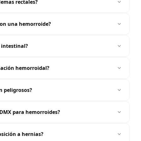
blemas rectales?
 con una hemorroide?
intestinal?
mación hemorroidal?
n peligrosos?
 CDMX para hemorroides?
sición a hernias?