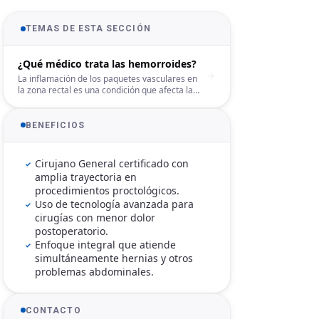
TEMAS DE ESTA SECCIÓN
¿Qué médico trata las hemorroides?
La inflamación de los paquetes vasculares en
la zona rectal es una condición que afecta la
calidad de vida de miles de personas. Ante la
persistencia del dolor o el sangrado, es
fundamental saber exactamente qué médico
BENEFICIOS
trata hemorroides para recibir un abordaje
profesional que evite complicaciones. En la
CDMX, el manejo por un experto quirúrgico
Cirujano General certificado con
permite diferenciar este padecimiento de otras
amplia trayectoria en
afecciones colorrectales, asegurando que las
procedimientos proctológicos.
hemorroides reciban la atención técnica
Uso de tecnología avanzada para
necesaria para una resolución definitiva y
segura.
cirugías con menor dolor
postoperatorio.
Enfoque integral que atiende
simultáneamente hernias y otros
problemas abdominales.
CONTACTO