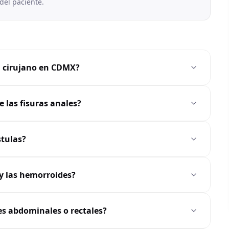
del paciente.
n cirujano en CDMX?
e las fisuras anales?
stulas?
 y las hemorroides?
es abdominales o rectales?