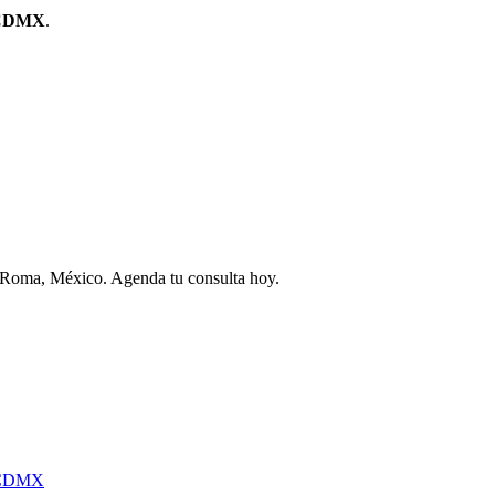
s CDMX
.
a Roma, México. Agenda tu consulta hoy.
, CDMX