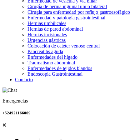
Enfermedad de vesícula y vía biliar
Cirugía de hernia inguinal uni o bilateral
Cirugía para enfermedad por reflujo gastroesofágico
Enfermedad y patología gastrointestinal
Hernias umbilicales
Hernias de pared abdominal
Hernias incisionales
Urgencias gástricas
Colocación de catéter venoso central
Pancreatitis aguda
Enfermedades del hígado
Traumatismo abdominal
Enfermedades de tejidos blandos
Endoscopia Gastrointestinal
Contacto
Emergencias
+524921166069