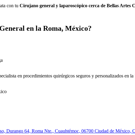
ata con tu
Cirujano general y laparoscópico cerca de Bellas Arte
a General en la Roma, México?
ecialista en procedimientos quirúrgicos seguros y personalizados en l
to piso, Durango 64, Roma Nte., Cuauhtémoc, 06700 Ciudad de México