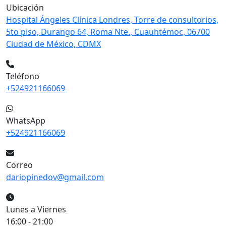
Ubicación
Hospital Ángeles Clínica Londres, Torre de consultorios,
5to piso, Durango 64, Roma Nte., Cuauhtémoc, 06700
Ciudad de México, CDMX
Teléfono
+524921166069
WhatsApp
+524921166069
Correo
dariopinedov@gmail.com
Lunes a Viernes
16:00 - 21:00