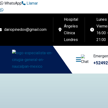
WhatsApp
Llamar
Hospital
Lunes 
Ángeles
Vierne
dariopinedov@gmail.com
Clínica
16:00 
Londres
21:00
Emergen
+52492