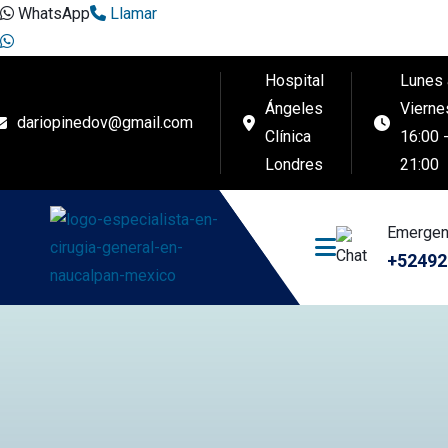
WhatsApp
Llamar
Hospital
Lunes 
Ángeles
Vierne
dariopinedov@gmail.com
Clínica
16:00 
Londres
21:00
Emergen
+52492