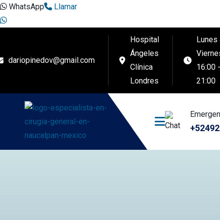
WhatsApp
Llamar
Hospital
Lunes 
Ángeles
Vierne
dariopinedov@gmail.com
Clínica
16:00 
Londres
21:00
Emergen
+52492