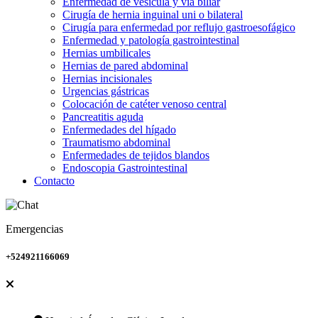
Enfermedad de vesícula y vía biliar
Cirugía de hernia inguinal uni o bilateral
Cirugía para enfermedad por reflujo gastroesofágico
Enfermedad y patología gastrointestinal
Hernias umbilicales
Hernias de pared abdominal
Hernias incisionales
Urgencias gástricas
Colocación de catéter venoso central
Pancreatitis aguda
Enfermedades del hígado
Traumatismo abdominal
Enfermedades de tejidos blandos
Endoscopia Gastrointestinal
Contacto
Emergencias
+524921166069