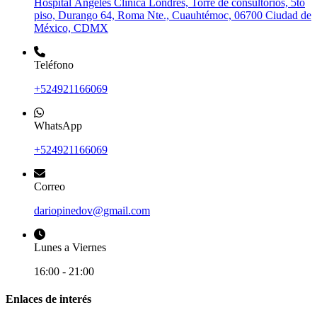
Hospital Ángeles Clínica Londres, Torre de consultorios, 5to
piso, Durango 64, Roma Nte., Cuauhtémoc, 06700 Ciudad de
México, CDMX
Teléfono
+524921166069
WhatsApp
+524921166069
Correo
dariopinedov@gmail.com
Lunes a Viernes
16:00 - 21:00
Enlaces de interés