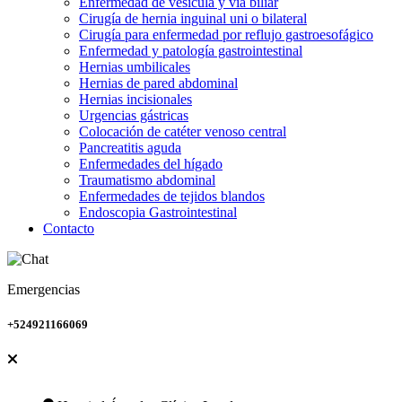
Enfermedad de vesícula y vía biliar
Cirugía de hernia inguinal uni o bilateral
Cirugía para enfermedad por reflujo gastroesofágico
Enfermedad y patología gastrointestinal
Hernias umbilicales
Hernias de pared abdominal
Hernias incisionales
Urgencias gástricas
Colocación de catéter venoso central
Pancreatitis aguda
Enfermedades del hígado
Traumatismo abdominal
Enfermedades de tejidos blandos
Endoscopia Gastrointestinal
Contacto
Emergencias
+524921166069