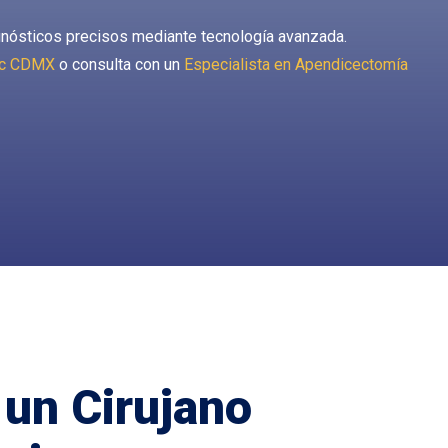
agnósticos precisos mediante tecnología avanzada.
moc CDMX
o consulta con un
Especialista en Apendicectomía
un Cirujano