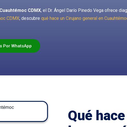
en Cuauhtémoc CDMX
, el Dr. Ángel Darío Pinedo Vega ofrece di
émoc CDMX
; descubre
qué hace un Cirujano general en Cuauhté
s Por WhatsApp
Qué hace 