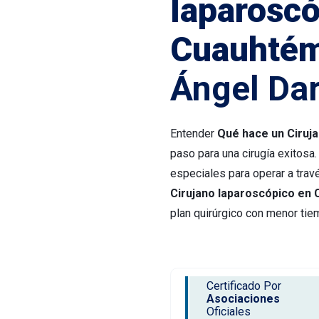
laparoscó
Cuauhté
Ángel Da
Entender
Qué hace un Ciru
paso para una cirugía exitosa.
especiales para operar a tra
Cirujano laparoscópico e
plan quirúrgico con menor tie
Certificado Por
Asociaciones
Oficiales