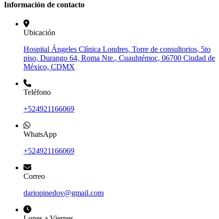
Información de contacto
Ubicación
Hospital Ángeles Clínica Londres, Torre de consultorios, 5to
piso, Durango 64, Roma Nte., Cuauhtémoc, 06700 Ciudad de
México, CDMX
Teléfono
+524921166069
WhatsApp
+524921166069
Correo
dariopinedov@gmail.com
Lunes a Viernes