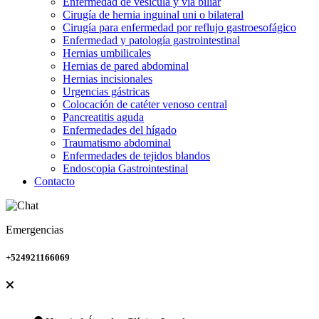
Enfermedad de vesícula y vía biliar
Cirugía de hernia inguinal uni o bilateral
Cirugía para enfermedad por reflujo gastroesofágico
Enfermedad y patología gastrointestinal
Hernias umbilicales
Hernias de pared abdominal
Hernias incisionales
Urgencias gástricas
Colocación de catéter venoso central
Pancreatitis aguda
Enfermedades del hígado
Traumatismo abdominal
Enfermedades de tejidos blandos
Endoscopia Gastrointestinal
Contacto
Emergencias
+524921166069